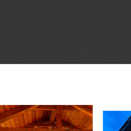
o
oblíbené místo