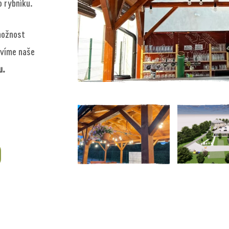
 rybníku.
možnost
avíme naše
u.
0