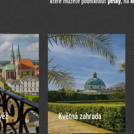
ktéré můžete podniknout
pěšky
,
na
k
věž
Květná zahrada