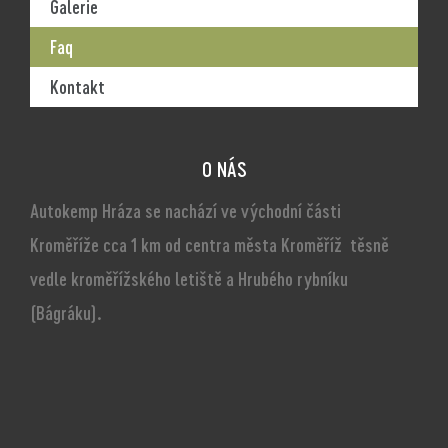
Galerie
Faq
Kontakt
O NÁS
Autokemp Hráza se nachází ve východní části
Kroměříže cca 1 km od centra města Kroměříž těsně
vedle kroměřížského letiště a Hrubého rybníku
(Bágráku).