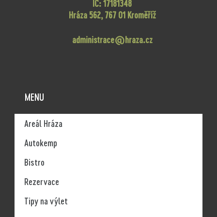
IČ: 17181348
Hráza 562, 767 01 Kroměříž
administrace@hraza.cz
MENU
Areál Hráza
Autokemp
Bistro
Rezervace
Tipy na výlet