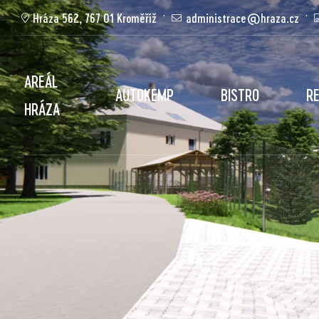
Hráza 562, 767 01 Kroměříž
administrace@hraza.cz
AREÁL
AUTOKEMP
BISTRO
R
HRÁZA