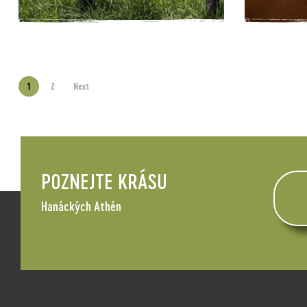
1
2
Next
POZNEJTE KRÁSU
Hanáckých Athén
oblíbené místo
oblíbe