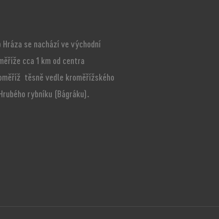
 Hráza se nachází ve východní
měříže cca 1 km od centra
oměříž těsně vedle kroměřížského
 Hrubého rybníku (Bágráku).