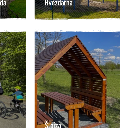
ada
Hvězdárna
Šlajza
oblíbené místo