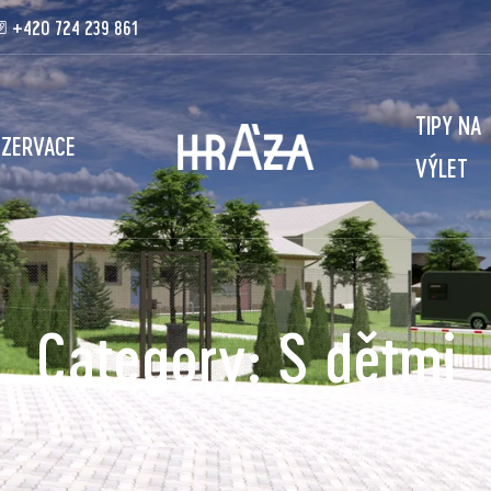
+420 724 239 861
TIPY NA
EZERVACE
VÝLET
Category:
S dětmi