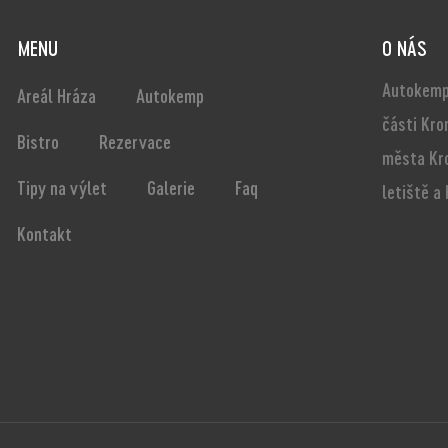
MENU
O NÁS
Autokemp
Areál Hráza
Autokemp
části Kro
Bistro
Rezervace
města Kr
Tipy na výlet
Galerie
Faq
letiště a
Kontakt