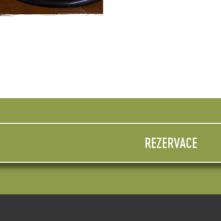
REZERVACE
né místo