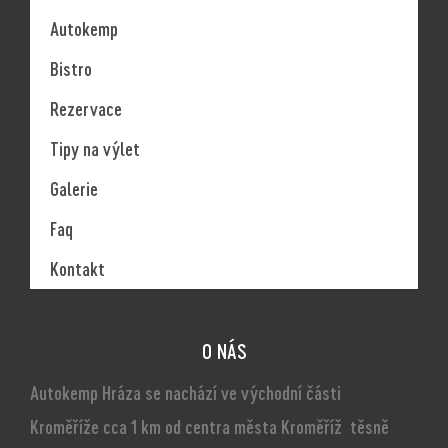
Autokemp
Bistro
Rezervace
Tipy na výlet
Galerie
Faq
Kontakt
O NÁS
Autokemp Hráza se nachází ve východní části
Kroměříže cca 1 km od centra města Kroměříž těsně