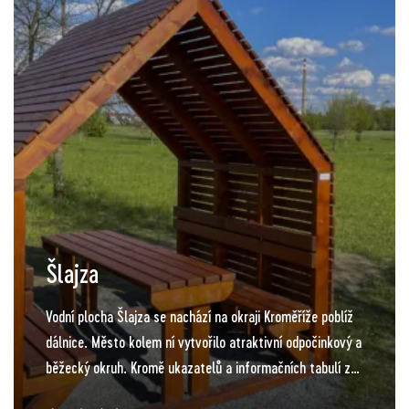
tabule, turistické značení i cvičební prvky. Do budoucna
by na Barbořině měla stát také pozorovatelna okolí,
přístřešek s možností rozdělání ohně a také posed v
korunách stromů.
Šlajza
Vodní plocha Šlajza se nachází na okraji Kroměříže poblíž
dálnice. Město kolem ní vytvořilo atraktivní odpočinkový a
běžecký okruh. Kromě ukazatelů a informačních tabulí zde
turisté najdou herní a naučné prvky – uzlovanou,