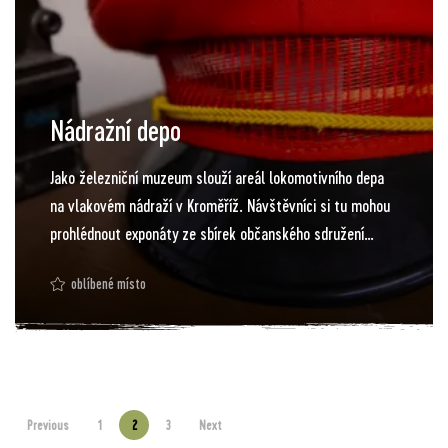
Nádražní depo
Jako železniční muzeum slouží areál lokomotivního depa
na vlakovém nádraží v Kroměříž. Návštěvníci si tu mohou
prohlédnout exponáty ze sbírek občanského sdružení
Kroměřížská dráha a některé si také sami vyzkoušet. K
oblíbené místo
vidění je elektromechanické zabezpečovací zařízení,
osobní pokladna s kompostérem a termionem na výdej
jízdenek, telegraf, autentické světelné vjezdové
návěstidlo, funkční výstražník typu VUD, dálnopisný
přístroj funkčně propojený s PC, přizpůsobený interiér
Previous
1
2
3
Next
osobního vozu Rybák a další. Součástí areálu depa je i