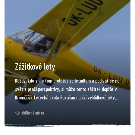
Zážitkové lety
Každý, kdo sní o tom proletět se letadlem a podívat se na
svět z ptačí perspektivy, si může tento zážitek dopřát v
Kroměříži. Letecká škola Rakušan nabízí vyhlídkové lety,
díky nimž poznáte, že Kroměříž (a okolní Haná) je
oblíbené místo
kouzelným kusem země. Absolvovat let je možné po celý
rok, ovšem pouze v případě příznivého počasí. Letadla
startují z letiště v Kroměříži – menšího regionálního