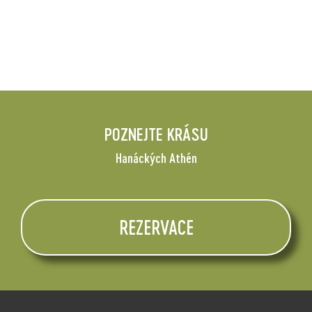
železniční točna k otáčení drážních vozidel zajímavá tím,
že se k jejímu otáčení využívá lidská síla.
POZNEJTE KRÁSU
Hanáckých Athén
REZERVACE