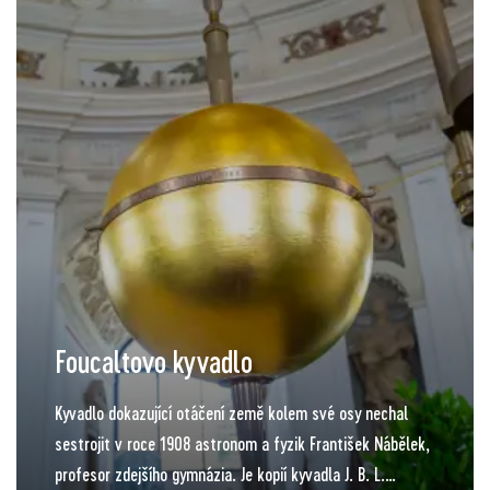
hvězdárny. Hvězdárna se dnes využívá ke zkoumání
meteorických rojů a je z ní možné pozorovat fotosféru
Slunce a dalších těles sluneční soustavy.
Foucaltovo kyvadlo
Kyvadlo dokazující otáčení země kolem své osy nechal
sestrojit v roce 1908 astronom a fyzik František Nábělek,
profesor zdejšího gymnázia. Je kopií kyvadla J. B. L.