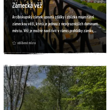
Zámecká věž
Arcibiskupský zámek upoutá zdálky i zblízka majestátní
zámeckou věží, která je jednou z nejvýraznějších dominant
města. Věž je možné navštívit v rámci prohlídky zámku,
ale také samostatně. Vysoká je 84 metrů a vyhlídkový
oblíbené místo
ochoz, z něhož je nádherný pohled shora na město i okolí,
je ve výšce 40 metrů. Rozhodně stojí za to vystoupat 206
schodů a klidně si je přepočítejte…