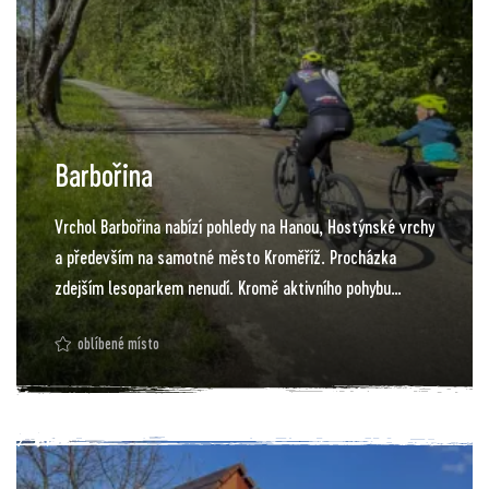
Barbořina
Vrchol Barbořina nabízí pohledy na Hanou, Hostýnské vrchy
a především na samotné město Kroměříž. Procházka
zdejším lesoparkem nenudí. Kromě aktivního pohybu
nabídne i poznání. Jedná se totiž o výjimečnou lokalitu
oblíbené místo
s mnoha druhy rostlin v krajině v bezprostřední blízkosti
města. Město lokalitu postupně upravuje. Počítá se s
vycházkovými a běžeckými trasami, ale také s trasou pro
cyklisty. Na Barbořině by měla vzniknout i stezka bosou
nohou, doplněn bude mobiliář a herní prvky, informační