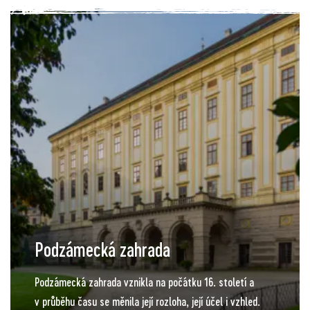
letiště s travnatým povrchem. Absolvovat let může
jednotlivec nebo skupina tři osob a výběr mají z několika
leteckých tras.
Podzámecká zahrada
Podzámecká zahrada vznikla na počátku 16. století a
v průběhu času se měnila její rozloha, její účel i vzhled.