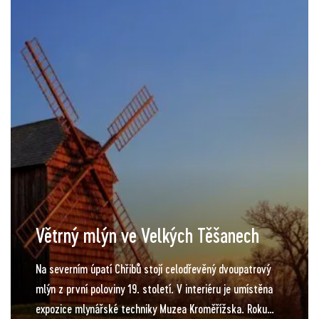
Větrný mlýn ve Velkých Těšanech
Na severním úpatí Chřibů stojí celodřevěný dvoupatrový
mlýn z první poloviny 19. století. V interiéru je umístěna
expozice mlynářské techniky Muzea Kroměřížska. Roku