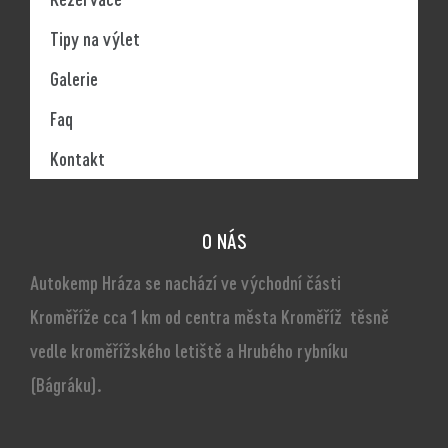
Tipy na výlet
Galerie
Faq
Kontakt
O NÁS
Autokemp Hráza se nachází ve východní části
Kroměříže cca 1 km od centra města Kroměříž těsně
vedle kroměřížského letiště a Hrubého rybníku
(Bágráku).