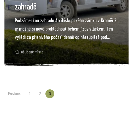
zahradě
Podzámeckou zahradu Arcibiskupského zámku v Kroměříži
je možné si nově prohlédnout během jízdy vláčkem. Ten
vyjíždí za příznivého počasí denně od nástupiště pod
zámeckými schody (sala terrena).
oblíbené místo
Previous
1
2
3