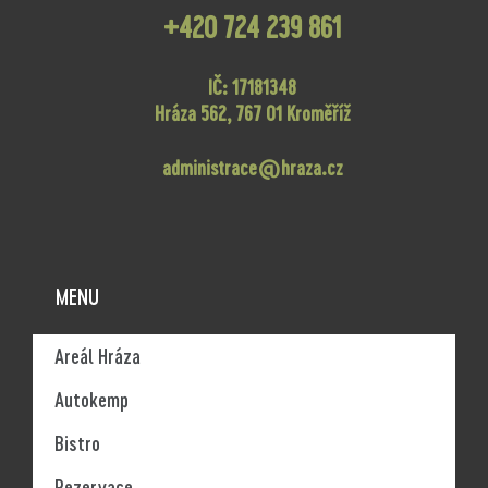
+420 724 239 861
IČ: 17181348
Hráza 562, 767 01 Kroměříž
administrace@hraza.cz
MENU
Areál Hráza
Autokemp
Bistro
Rezervace