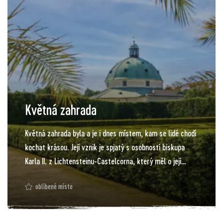
Květná zahrada
Květná zahrada byla a je i dnes místem, kam se lidé chodí
kochat krásou. Její vznik je spjatý s osobností biskupa
Karla II. z Lichtensteinu-Castelcorna, který měl o její
podobě jasnou představu vycházející z osvědčených
oblíbené místo
modelů francouzských, italských, holandských a
německých odloučených zahrad. Návštěvníci zahrady
zaznamenají inspiraci jejích stavitelů především v