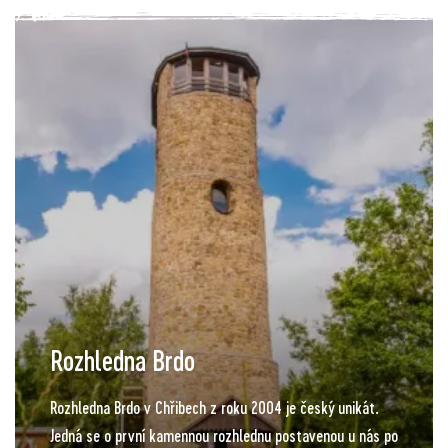
zahradách Versailles. Atmosféru do posledního detailu
promyšleného geometricky uspořádaného prostoru dotváří
centrální pavilon zahrady (rotunda s Foucaltovým
kyvadlem), kolonáda, kašny, labyrinty tvořené zelení,
skleníky i Jahodové kopečky. Součástí Květné zahrady jsou
i okrasné či hospodářské prostory, kterými jsou
Pomerančová a Holandská zahrada, bažantnice, Králičí
kopeček nebo ptáčnice. Zahrada byla otevřena po poslední
rozsáhlé rekonstrukci v září 2014 a jejím správcem je
Národní památkový ústav.
Rozhledna Brdo
Rozhledna Brdo v Chřibech z roku 2004 je český unikát.
Jedná se o první kamennou rozhlednu postavenou u nás po