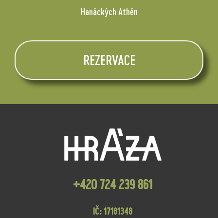
Hanáckých Athén
REZERVACE
+420 724 239 861
IČ: 17181348