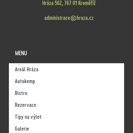
Hráza 562, 767 01 Kroměříž
administrace@hraza.cz
MENU
Areál Hráza
Autokemp
Bistro
Rezervace
Tipy na výlet
Galerie