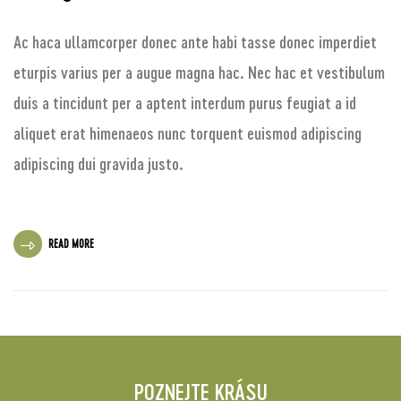
Ac haca ullamcorper donec ante habi tasse donec imperdiet
eturpis varius per a augue magna hac. Nec hac et vestibulum
duis a tincidunt per a aptent interdum purus feugiat a id
aliquet erat himenaeos nunc torquent euismod adipiscing
adipiscing dui gravida justo.
READ MORE
POZNEJTE KRÁSU