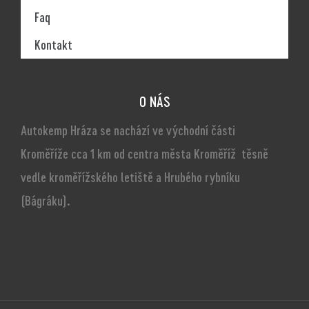
Faq
Kontakt
O NÁS
Autokemp Hráza se nachází ve východní části
Kroměříže cca 1 km od centra města Kroměříž těsně
vedle kroměřížského letiště a Hrubého rybníku
(Bágráku).