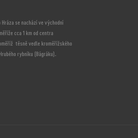
 Hráza se nachází ve východní
měříže cca 1 km od centra
oměříž těsně vedle kroměřížského
 Hrubého rybníku (Bágráku).