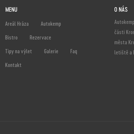
MENU
O NÁS
Autokemp
Areál Hráza
Autokemp
části Kro
Bistro
Rezervace
města Kr
Tipy na výlet
Galerie
Faq
letiště a
Kontakt