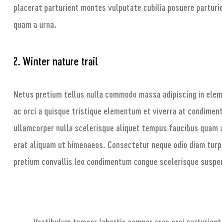
placerat parturient montes vulputate cubilia posuere parturi
quam a urna.
2. Winter nature trail
Netus pretium tellus nulla commodo massa adipiscing in el
ac orci a quisque tristique elementum et viverra at condiment
ullamcorper nulla scelerisque aliquet tempus faucibus quam 
erat aliquam ut himenaeos. Consectetur neque odio diam turp
pretium convallis leo condimentum congue scelerisque susp
Vestibulum tempor lobortis semper cras orci parturient 