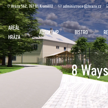
Hráza 562, 767 01 Kroměříž
administrace@hraza.cz
AREÁL
AUTOKEMP
BISTRO
R
HRÁZA
8 Ways
S