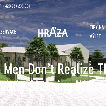
+420 724 239 861
TIPY NA
EZERVACE
VÝLET
 Men Don’t Realize T
ubtly Shaming Wom