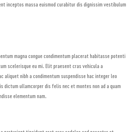
ent inceptos massa euismod curabitur dis dignissim vestibulum
ementum magna congue condimentum placerat habitasse potenti
um scelerisque eu mi. Elit praesent cras vehicula a
ac aliquet nibh a condimentum suspendisse hac integer leo
is dictum ullamcorper dis felis nec et montes non ad a quam
endisse elementum nam.
a parturient tincidunt erat arcu sodales sed nascetur et