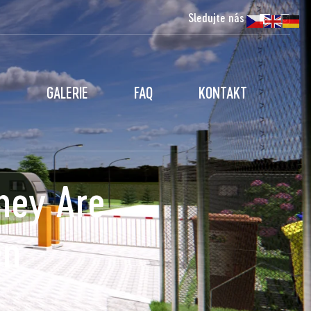
Sledujte nás
GALERIE
FAQ
KONTAKT
hey Are
en