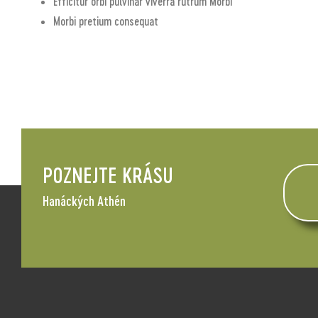
Efficitur orbi pulvinar viverra rutrum Morbi
Morbi pretium consequat
POZNEJTE KRÁSU
Hanáckých Athén