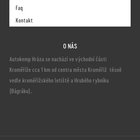
Faq
Kontakt
O NÁS
Autokemp Hráza se nachází ve východní části
Kroměříže cca 1 km od centra města Kroměříž těsně
vedle kroměřížského letiště a Hrubého rybníku
(Bágráku).