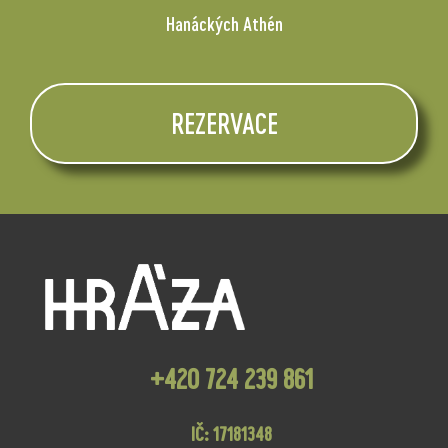
Hanáckých Athén
REZERVACE
+420 724 239 861
IČ: 17181348