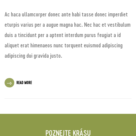
Ac haca ullamcorper donec ante habi tasse donec imperdiet
eturpis varius per a augue magna hac. Nec hac et vestibulum
duis a tincidunt per a aptent interdum purus feugiat a id
aliquet erat himenaeos nunc torquent euismod adipiscing
adipiscing dui gravida justo.
READ MORE
POZNEJTE KRÁSU