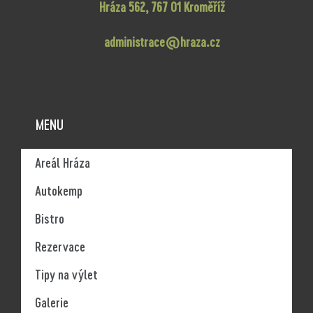
Hráza 562, 767 01 Kroměříž
administrace@hraza.cz
MENU
Areál Hráza
Autokemp
Bistro
Rezervace
Tipy na výlet
Galerie