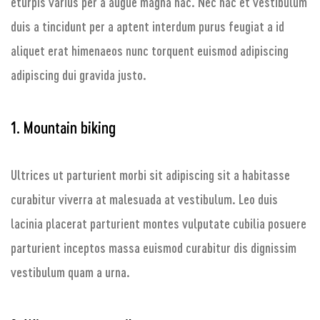
eturpis varius per a augue magna hac. Nec hac et vestibulum
duis a tincidunt per a aptent interdum purus feugiat a id
aliquet erat himenaeos nunc torquent euismod adipiscing
adipiscing dui gravida justo.
1. Mountain biking
Ultrices ut parturient morbi sit adipiscing sit a habitasse
curabitur viverra at malesuada at vestibulum. Leo duis
lacinia placerat parturient montes vulputate cubilia posuere
parturient inceptos massa euismod curabitur dis dignissim
vestibulum quam a urna.