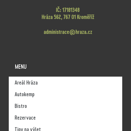
IČ: 17181348
Hráza 562, 767 01 Kroměříž
administrace@hraza.cz
MENU
Areál Hráza
Autokemp
Bistro
Rezervace
Tipy na výlet