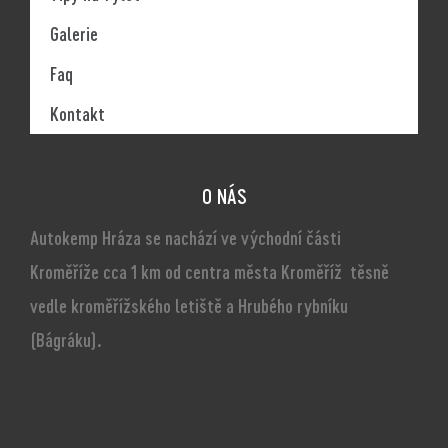
Galerie
Faq
Kontakt
O NÁS
Autokemp Hráza se nachází ve východní části
Kroměříže cca 1 km od centra města Kroměříž těsně
vedle kroměřížského letiště a Hrubého rybníku
(Bágráku).