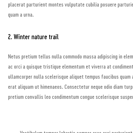
placerat parturient montes vulputate cubilia posuere parturi
quam a urna.
2. Winter nature trail
Netus pretium tellus nulla commodo massa adipiscing in el
ac orci a quisque tristique elementum et viverra at condiment
ullamcorper nulla scelerisque aliquet tempus faucibus quam 
erat aliquam ut himenaeos. Consectetur neque odio diam turp
pretium convallis leo condimentum congue scelerisque susp
Vestibulum tempor lobortis semper cras orci parturient 