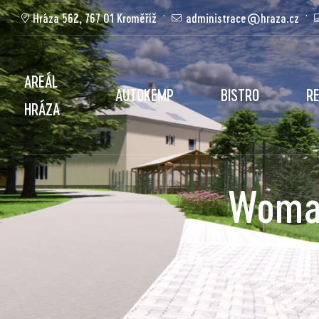
Hráza 562, 767 01 Kroměříž
administrace@hraza.cz
AREÁL
AUTOKEMP
BISTRO
R
HRÁZA
Woman