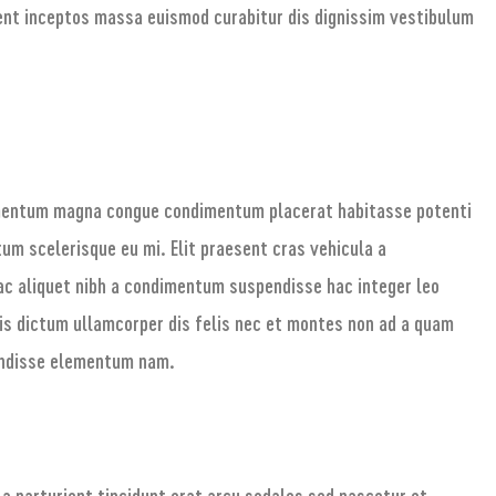
ent inceptos massa euismod curabitur dis dignissim vestibulum
ementum magna congue condimentum placerat habitasse potenti
um scelerisque eu mi. Elit praesent cras vehicula a
ac aliquet nibh a condimentum suspendisse hac integer leo
is dictum ullamcorper dis felis nec et montes non ad a quam
endisse elementum nam.
a parturient tincidunt erat arcu sodales sed nascetur et