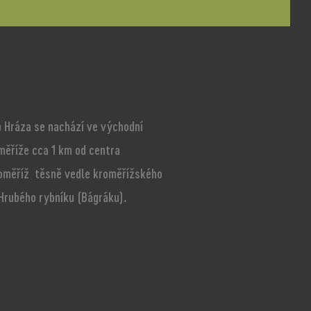
 Hráza se nachází ve východní
měříže cca 1 km od centra
oměříž těsně vedle kroměřížského
 Hrubého rybníku (Bágráku).