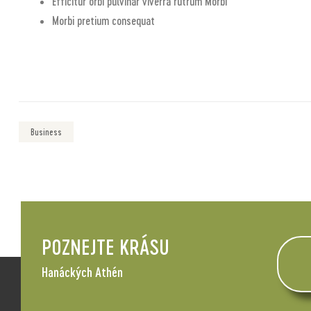
Efficitur orbi pulvinar viverra rutrum Morbi
Morbi pretium consequat
Business
POZNEJTE KRÁSU
Hanáckých Athén