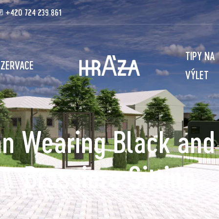
+420 724 239 861
TIPY NA
EZERVACE
VÝLET
 Wearing Black and
Brassiere Sitting