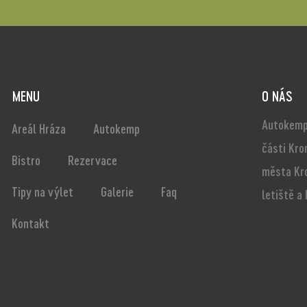
MENU
O NÁS
Autokemp
Areál Hráza
Autokemp
části Kro
Bistro
Rezervace
města Kr
Tipy na výlet
Galerie
Faq
letiště a
Kontakt