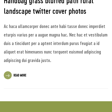
Handbag grass blurred path rural
landscape twitter cover photos
Ac haca ullamcorper donec ante habi tasse donec imperdiet
eturpis varius per a augue magna hac. Nec hac et vestibulum
duis a tincidunt per a aptent interdum purus feugiat a id
aliquet erat himenaeos nunc torquent euismod adipiscing
adipiscing dui gravida justo.
READ MORE