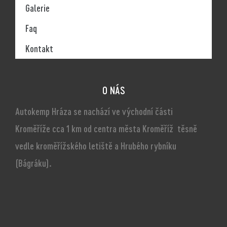
Galerie
Faq
Kontakt
O NÁS
Autokemp Hráza se nachází ve východní části
Kroměříže cca 1 km od centra města Kroměříž těsně
vedle kroměřížského letiště a Hrubého rybníku
(Bágráku).