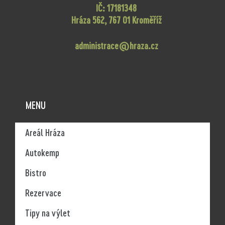
IČ: 17181348
Hráza 562, 767 01 Kroměříž
administrace@hraza.cz
MENU
Areál Hráza
Autokemp
Bistro
Rezervace
Tipy na výlet